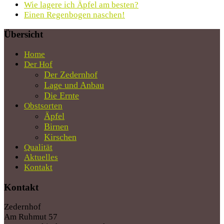
Wie lagere ich Äpfel am besten?
Einen Regenbogen naschen!
Übersicht
Home
Der Hof
Der Zedernhof
Lage und Anbau
Die Ernte
Obstsorten
Äpfel
Birnen
Kirschen
Qualität
Aktuelles
Kontakt
Kontakt
Zedernhof
Am Ruhmut 57