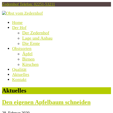
Zedernhof
Telefon: 02251-53211
Home
Der Hof
Der Zedernhof
Lage und Anbau
Die Ernte
Obstsorten
Äpfel
Birnen
Kirschen
Qualität
Aktuelles
Kontakt
Open
Aktuelles
Mobile
Menu
Den eigenen Apfelbaum schneiden
28. Februar 2020