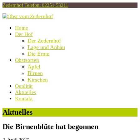
Zedernhof
Telefon: 02251-53211
Home
Der Hof
Der Zedernhof
Lage und Anbau
Die Ernte
Obstsorten
Äpfel
Birnen
Kirschen
Qualität
Aktuelles
Kontakt
Open
Aktuelles
Mobile
Menu
Die Birnenblüte hat begonnen
3. April 2017