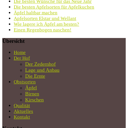
Die besten Wünsche für das Neue Jahr
Die besten Apfelsorten für Apfelkuchen
Äpfel haltbar machen
Apfelsorten Elstar und Wellant
Wie lagere ich Äpfel am besten?
Einen Regenbogen naschen!
Übersicht
Home
Der Hof
Der Zedernhof
Lage und Anbau
Die Ernte
Obstsorten
Äpfel
Birnen
Kirschen
Qualität
Aktuelles
Kontakt