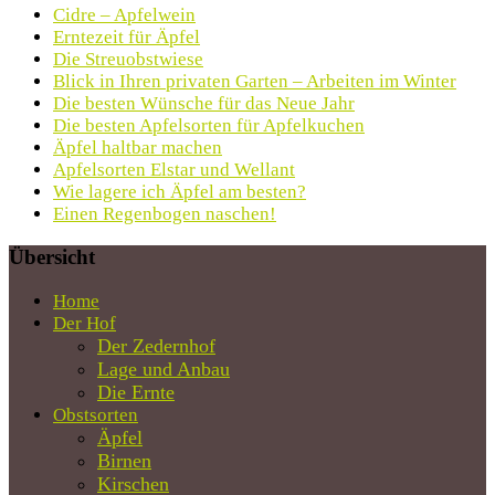
Cidre – Apfelwein
Erntezeit für Äpfel
Die Streuobstwiese
Blick in Ihren privaten Garten – Arbeiten im Winter
Die besten Wünsche für das Neue Jahr
Die besten Apfelsorten für Apfelkuchen
Äpfel haltbar machen
Apfelsorten Elstar und Wellant
Wie lagere ich Äpfel am besten?
Einen Regenbogen naschen!
Übersicht
Home
Der Hof
Der Zedernhof
Lage und Anbau
Die Ernte
Obstsorten
Äpfel
Birnen
Kirschen