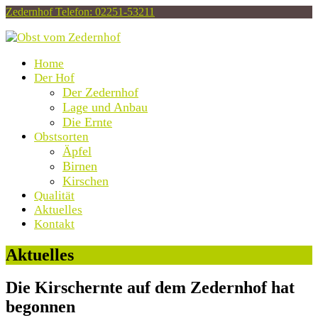
Zedernhof
Telefon: 02251-53211
Home
Der Hof
Der Zedernhof
Lage und Anbau
Die Ernte
Obstsorten
Äpfel
Birnen
Kirschen
Qualität
Aktuelles
Kontakt
Open
Aktuelles
Mobile
Menu
Die Kirschernte auf dem Zedernhof hat
begonnen