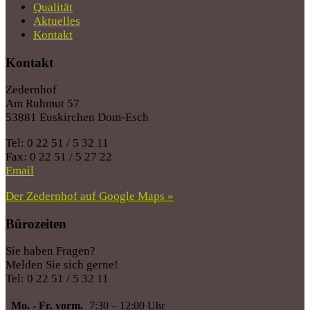
Qualität
Aktuelles
Kontakt
Kontakt
Zedernhof
Am Ruhmut 57
53881 Euskirchen Dom-Esch
Tel: 0 22 51 / 5 32 11
Fax: 0 22 51 / 5 27 22
Email
Der Zedernhof auf Google Maps »
Bürozeiten
Sie haben Fragen?
Melden Sie sich gerne!
Tel: 0 22 51 / 5 32 11
Mo. - Fr. vorm.
7:30 – 12:00 Uhr