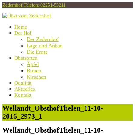
Zedernhof
Telefon: 02251-53211
Home
Der Hof
Der Zedernhof
Lage und Anbau
Die Ernte
Obstsorten
Äpfel
Birnen
Kirschen
Qualität
Aktuelles
Kontakt
Open
Wellandt_ObsthofThelen_11-10-
Mobile
2016_2973_1
Menu
Wellandt_ObsthofThelen_11-10-