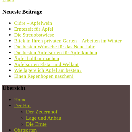
Neueste Beiträge
Cidre – Apfelwein
Erntezeit für Äpfel
Die Streuobstwiese
Blick in Ihren privaten Garten – Arbeiten im Winter
Die besten Wünsche für das Neue Jahr
Die besten Apfelsorten für Apfelkuchen
Äpfel haltbar machen
Apfelsorten Elstar und Wellant
Wie lagere ich Äpfel am besten?
Einen Regenbogen naschen!
Übersicht
Home
Der Hof
Der Zedernhof
Lage und Anbau
Die Ernte
Obstsorten