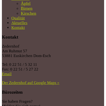
Äpfel
Birnen
Kirschen
Qualität
Aktuelles
Kontakt
Kontakt
Zedernhof
Am Ruhmut 57
53881 Euskirchen Dom-Esch
Tel: 0 22 51 / 5 32 11
Fax: 0 22 51 / 5 27 22
Email
Der Zedernhof auf Google Maps »
Bürozeiten
Sie haben Fragen?