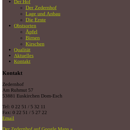
Der Hof
Der Zedernhof
Lage und Anbau
Die Ernte
Obstsorten
Äpfel
Birnen
Kirschen
Qualität
Aktuelles
Kontakt
Kontakt
Zedernhof
Am Ruhmut 57
53881 Euskirchen Dom-Esch
Tel: 0 22 51 / 5 32 11
Fax: 0 22 51 / 5 27 22
Email
Der Zedernhof auf Google Maps »