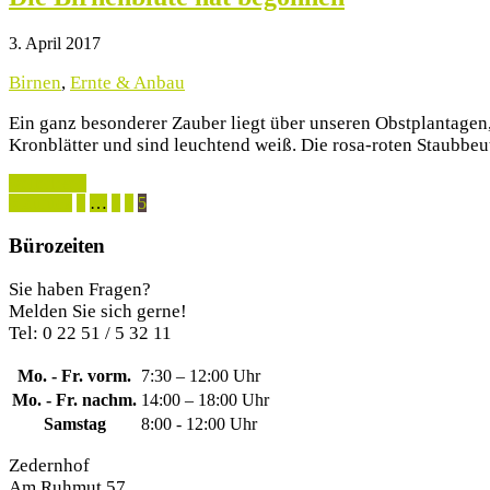
3. April 2017
Birnen
,
Ernte & Anbau
Ein ganz besonderer Zauber liegt über unseren Obstplantagen,
Kronblätter und sind leuchtend weiß. Die rosa-roten Staubbeu
weiterlesen
« Zurück
1
…
3
4
5
Bürozeiten
Sie haben Fragen?
Melden Sie sich gerne!
Tel: 0 22 51 / 5 32 11
Mo. - Fr. vorm.
7:30 – 12:00 Uhr
Mo. - Fr. nachm.
14:00 – 18:00 Uhr
Samstag
8:00 - 12:00 Uhr
Zedernhof
Am Ruhmut 57