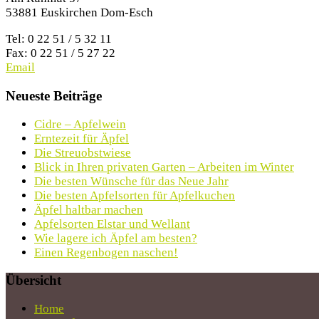
53881 Euskirchen Dom-Esch
Tel: 0 22 51 / 5 32 11
Fax: 0 22 51 / 5 27 22
Email
Neueste Beiträge
Cidre – Apfelwein
Erntezeit für Äpfel
Die Streuobstwiese
Blick in Ihren privaten Garten – Arbeiten im Winter
Die besten Wünsche für das Neue Jahr
Die besten Apfelsorten für Apfelkuchen
Äpfel haltbar machen
Apfelsorten Elstar und Wellant
Wie lagere ich Äpfel am besten?
Einen Regenbogen naschen!
Übersicht
Home